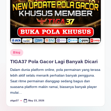
Posted
Blog
in
TIGA37 Pola Gacor Lagi Banyak Dicari
Dalam dunia platform online, pola permainan yang terasa
lebih aktif selalu menarik perhatian banyak pengguna.
Saat ritme permainan dianggap sedang bagus dan
suasana platform makin ramai, biasanya banyak player
mulai…
ztiga37
May 23, 2026
Posted
by