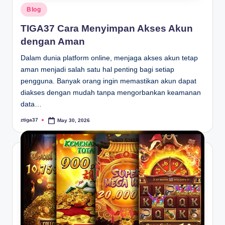
Posted
Blog
in
TIGA37 Cara Menyimpan Akses Akun
dengan Aman
Dalam dunia platform online, menjaga akses akun tetap
aman menjadi salah satu hal penting bagi setiap
pengguna. Banyak orang ingin memastikan akun dapat
diakses dengan mudah tanpa mengorbankan keamanan
data…
ztiga37
May 30, 2026
Posted
by