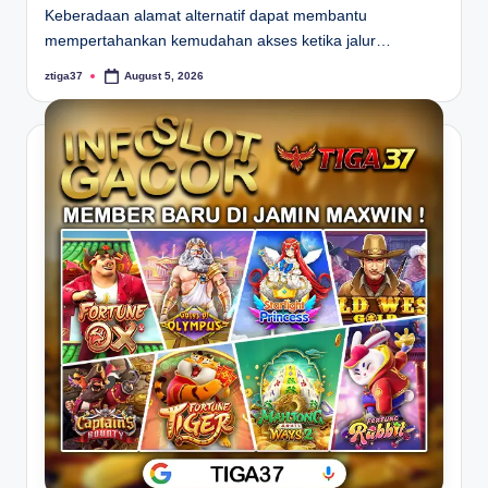
Keberadaan alamat alternatif dapat membantu
mempertahankan kemudahan akses ketika jalur…
ztiga37
August 5, 2026
Posted
by