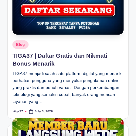
Posted
Blog
in
TIGA37 | Daftar Gratis dan Nikmati
Bonus Menarik
TIGA37 menjadi salah satu platform digital yang menarik
perhatian pengguna yang menyukai pengalaman online
yang praktis dan penuh variasi. Dengan perkembangan
teknologi yang semakin cepat, banyak orang mencari
layanan yang…
ztiga37
July 3, 2026
Posted
by