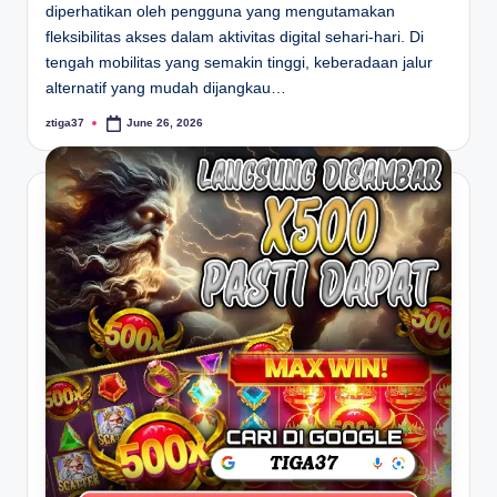
diperhatikan oleh pengguna yang mengutamakan
fleksibilitas akses dalam aktivitas digital sehari-hari. Di
tengah mobilitas yang semakin tinggi, keberadaan jalur
alternatif yang mudah dijangkau…
ztiga37
June 26, 2026
Posted
by