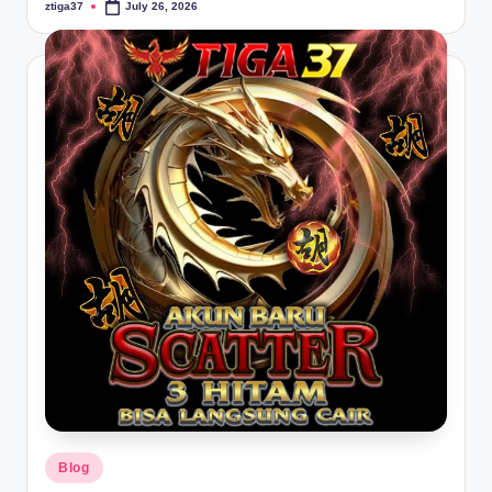
ztiga37
July 26, 2026
Posted
by
Posted
Blog
in