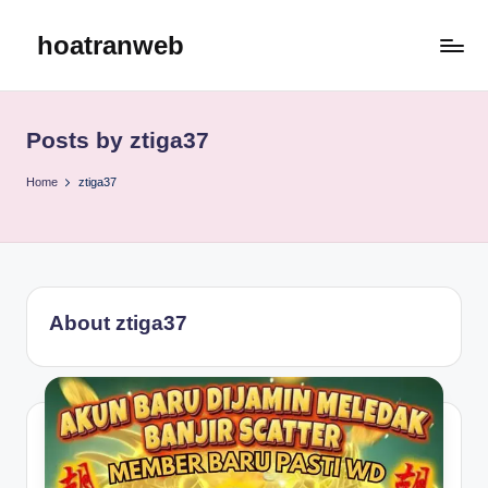
hoatranweb
Skip
to
content
Posts by ztiga37
Home
ztiga37
About ztiga37