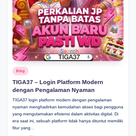
Posted
Blog
in
TIGA37 – Login Platform Modern
dengan Pengalaman Nyaman
TIGA37 login platform modern dengan pengalaman
nyaman menghadirkan kemudahan akses bagi pengguna
yang mengutamakan efisiensi dalam aktivitas digital. Di
era saat ini, sebuah platform tidak hanya dituntut memiliki
fitur yang…