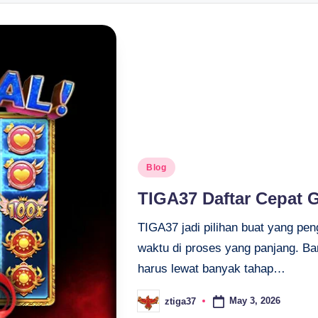
Posted
Blog
in
TIGA37 Daftar Cepat 
TIGA37 jadi pilihan buat yang pe
waktu di proses yang panjang. Ban
harus lewat banyak tahap…
May 3, 2026
ztiga37
Posted
by