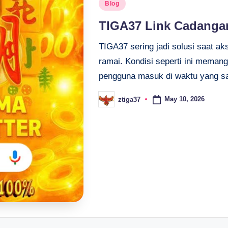
Posted
Blog
in
TIGA37 Link Cadangan
TIGA37 sering jadi solusi saat ak
ramai. Kondisi seperti ini memang
pengguna masuk di waktu yang 
May 10, 2026
ztiga37
Posted
by