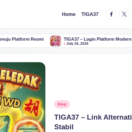
facebook.
twitt
Home
TIGA37
TIGA37 – Login Platform Modern dengan Pengalaman
July 26, 2026
Posted
Blog
in
TIGA37 – Link Alterna
Stabil