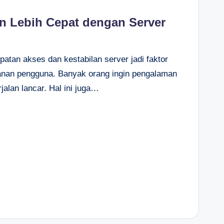
n Lebih Cepat dengan Server
patan akses dan kestabilan server jadi faktor
an pengguna. Banyak orang ingin pengalaman
rjalan lancar. Hal ini juga…