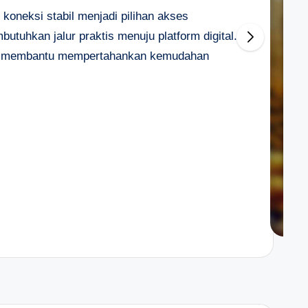
 koneksi stabil menjadi pilihan akses
tuhkan jalur praktis menuju platform digital.
pat membantu mempertahankan kemudahan