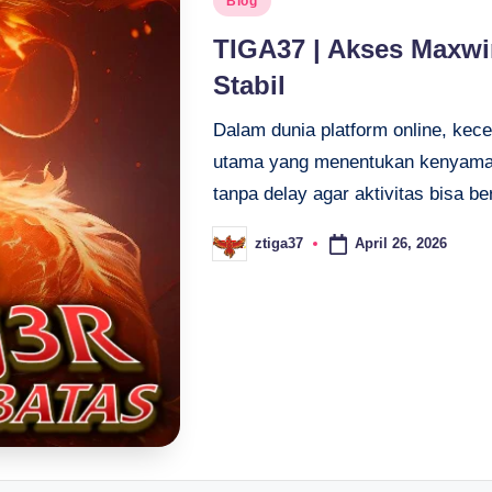
Blog
in
TIGA37 | Akses Maxwi
Stabil
Dalam dunia platform online, kece
utama yang menentukan kenyaman
tanpa delay agar aktivitas bisa be
April 26, 2026
ztiga37
Posted
by