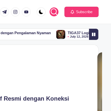
com
er.com
t.me
instagram.com
youtube.com
Subscribe
 Nyaman
TIGA37 Login Kilat Slot Hoki Penuh Kejutan
July 12, 2026
tif Resmi dengan Koneksi